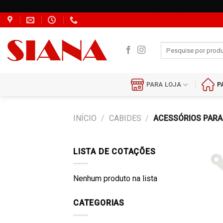
Cole esse código o mais alto possível na tag da página:
Skip
to
content
Pesquisar
por:
PARA LOJA
P
INÍCIO
/
CABIDES
/
ACESSÓRIOS PARA
LISTA DE COTAÇÕES
Nenhum produto na lista
CATEGORIAS