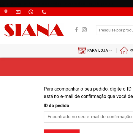
Cole esse código o mais alto possível na tag da página:
Skip
to
content
Pesquisar
por:
PARA LOJA
P
Para acompanhar o seu pedido, digite o ID 
está no e-mail de confirmação que você de
ID do pedido